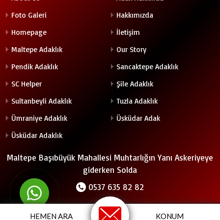
Foto Galeri
Hakkımızda
Homepage
İletişim
Maltepe Adaklık
Our Story
Pendik Adaklık
Sancaktepe Adaklık
SC Helper
Şile Adaklık
Sultanbeyli Adaklık
Tuzla Adaklık
Ümraniye Adaklık
Üsküdar Adak
Üsküdar Adaklık
Maltepe Başıbüyük Mahallesi Muhtarlığın Yanı Askeriyeye
giderken Solda
0537 635 82 82
©2021 Adak Kurbanlık Satış Merkezi 0537 635 82 82
HEMEN ARA
KONUM