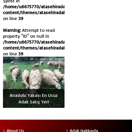
$post in
/home/u6675770/atasehiradak.com/wp-
content/themes/atasehiradaklik/functions.php
on line
39
Warning
: Attempt to read
property "ID" on null in
/home/u6675770/atasehiradak.com/wp-
content/themes/atasehiradaklik/functions.php
on line
39
Anadolu Yakası En Ucuz
Adak Satış Yeri
About Us
Adak Hakkında