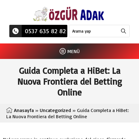
0537 635 82 82
MENÜ
Guida Completa a HiBet: La
Nuova Frontiera del Betting
Online
Anasayfa
»
Uncategorized
» Guida Completa a HiBet:
La Nuova Frontiera del Betting Online