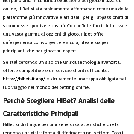
Nel panorama in continua evoluzione del gioco d’azzardo
online, HiBet si sta rapidamente affermando come una delle
piattaforme più innovative e affidabili per gli appassionati di
scommesse sportive e casinò. Con un’interfaccia intuitiva e
una vasta gamma di opzioni di gioco, HiBet offre
un’esperienza coinvolgente e sicura, ideale sia per
principianti che per giocatori esperti.
Se stai cercando un sito che unisca tecnologia avanzata,
offerte competitive e un servizio clienti efficiente,
https://hibet-it.app/
è sicuramente una tappa obbligata nel
tuo viaggio nel mondo del betting online.
Perché Scegliere HiBet? Analisi delle
Caratteristiche Principali
HiBet si distingue per una serie di caratteristiche che la
rendono una piattaforma di riferimento nel settore. Ecco i