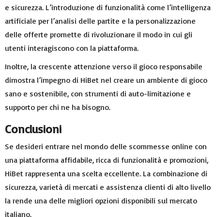
e sicurezza. L’introduzione di funzionalità come l’intelligenza
artificiale per l’analisi delle partite e la personalizzazione
delle offerte promette di rivoluzionare il modo in cui gli
utenti interagiscono con la piattaforma.
Inoltre, la crescente attenzione verso il gioco responsabile
dimostra l’impegno di HiBet nel creare un ambiente di gioco
sano e sostenibile, con strumenti di auto-limitazione e
supporto per chi ne ha bisogno.
Conclusioni
Se desideri entrare nel mondo delle scommesse online con
una piattaforma affidabile, ricca di funzionalità e promozioni,
HiBet rappresenta una scelta eccellente. La combinazione di
sicurezza, varietà di mercati e assistenza clienti di alto livello
la rende una delle migliori opzioni disponibili sul mercato
italiano.